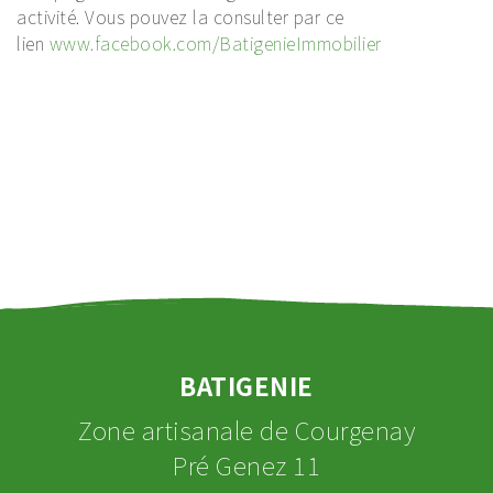
activité. Vous pouvez la consulter par ce
lien
www.facebook.com/BatigenieImmobilier
BATIGENIE
Zone artisanale de Courgenay
Pré Genez 11